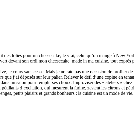
ait des folies pour un cheesecake, le vrai, celui qu’on mange à New Yor
uvert devant son ordi mon cheesecake, made in ma cuisine, tout exprès 
ve, je cours sans cesse. Mais je ne rate pas une occasion de profiter de 
 que j’ai déposés sur leur palier. Relever le défi d’une copine en tentan
 dans un salon pour remplir ses choux
.
Improviser des « ateliers » chez 
étillants d’excitation, qui mesurent la farine, zestent les citrons et pétri
allenges, petits plaisirs et grands bonheurs : la cuisine est un mode de vie