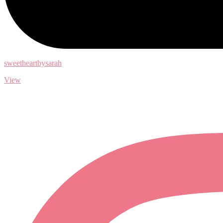
sweetheartbysarah
View