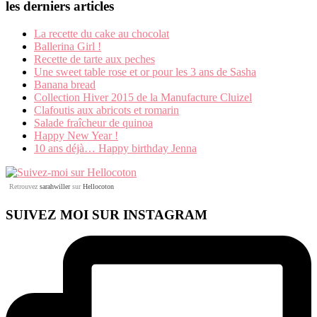
les derniers articles
La recette du cake au chocolat
Ballerina Girl !
Recette de tarte aux peches
Une sweet table rose et or pour les 3 ans de Sasha
Banana bread
Collection Hiver 2015 de la Manufacture Cluizel
Clafoutis aux abricots et romarin
Salade fraîcheur de quinoa
Happy New Year !
10 ans déjà… Happy birthday Jenna
Retrouvez
sarahwiller
sur
Hellocoton
SUIVEZ MOI SUR INSTAGRAM