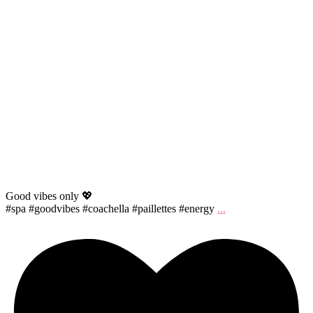
Good vibes only 💖
#spa #goodvibes #coachella #paillettes #energy
...