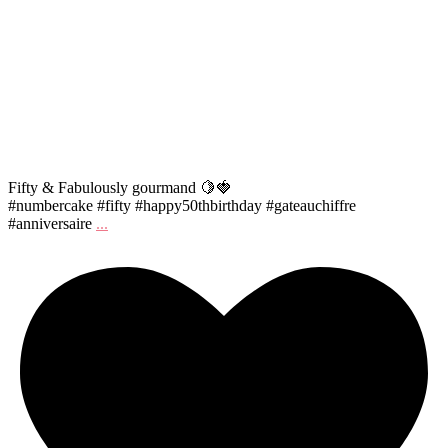
Fifty & Fabulously gourmand 🍋🍓
#numbercake #fifty #happy50thbirthday #gateauchiffre
#anniversaire
...