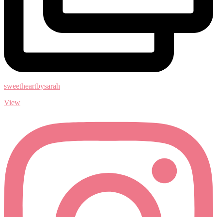
sweetheartbysarah
View