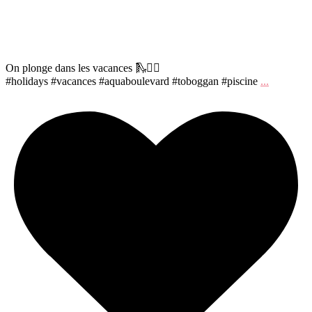
On plonge dans les vacances 🛝🏊‍♀️
#holidays #vacances #aquaboulevard #toboggan #piscine
...