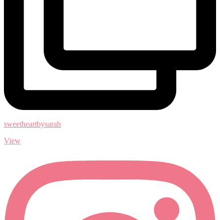
sweetheartbysarah
View