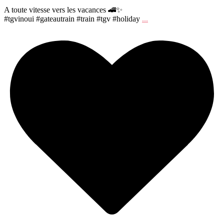
A toute vitesse vers les vacances 🚄✨
#tgvinoui #gateautrain #train #tgv #holiday
...