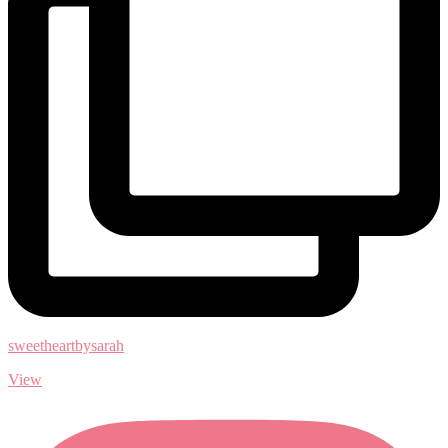
sweetheartbysarah
View