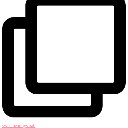
sweetheartbysarah