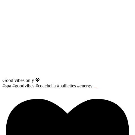
Good vibes only 💖
#spa #goodvibes #coachella #paillettes #energy
...