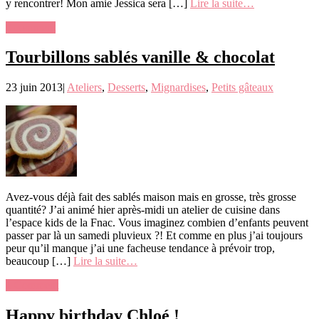
y rencontrer! Mon amie Jessica sera […]
Lire la suite…
0 comment
Tourbillons sablés vanille & chocolat
23 juin 2013
|
Ateliers
,
Desserts
,
Mignardises
,
Petits gâteaux
Avez-vous déjà fait des sablés maison mais en grosse, très grosse
quantité? J’ai animé hier après-midi un atelier de cuisine dans
l’espace kids de la Fnac. Vous imaginez combien d’enfants peuvent
passer par là un samedi pluvieux ?! Et comme en plus j’ai toujours
peur qu’il manque j’ai une facheuse tendance à prévoir trop,
beaucoup […]
Lire la suite…
1 Comment
Happy birthday Chloé !