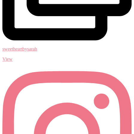
sweetheartbysarah
View