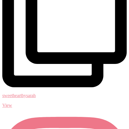
sweetheartbysarah
View