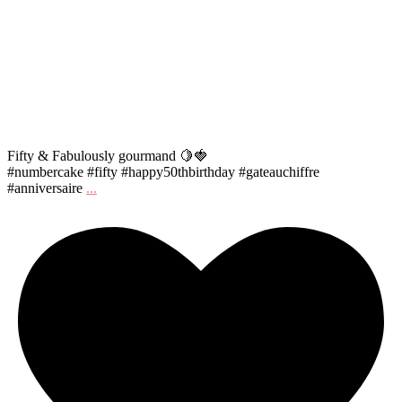
Fifty & Fabulously gourmand 🍋🍓
#numbercake #fifty #happy50thbirthday #gateauchiffre
#anniversaire
...