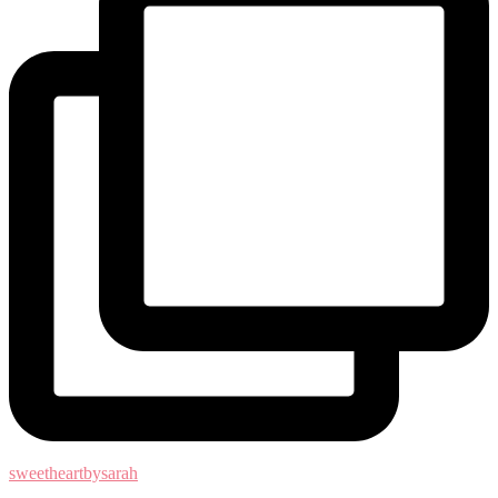
sweetheartbysarah