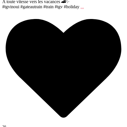
A toute vitesse vers les vacances 🚄✨
#tgvinoui #gateautrain #train #tgv #holiday
...
26