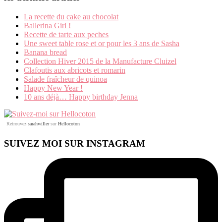
La recette du cake au chocolat
Ballerina Girl !
Recette de tarte aux peches
Une sweet table rose et or pour les 3 ans de Sasha
Banana bread
Collection Hiver 2015 de la Manufacture Cluizel
Clafoutis aux abricots et romarin
Salade fraîcheur de quinoa
Happy New Year !
10 ans déjà… Happy birthday Jenna
Retrouvez
sarahwiller
sur
Hellocoton
SUIVEZ MOI SUR INSTAGRAM