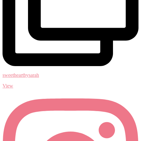
sweetheartbysarah
View