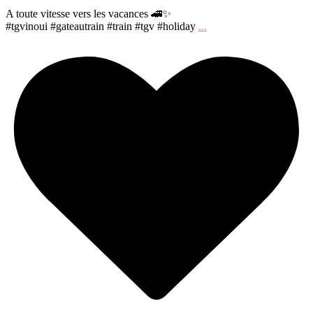
A toute vitesse vers les vacances 🚄✨
#tgvinoui #gateautrain #train #tgv #holiday
...