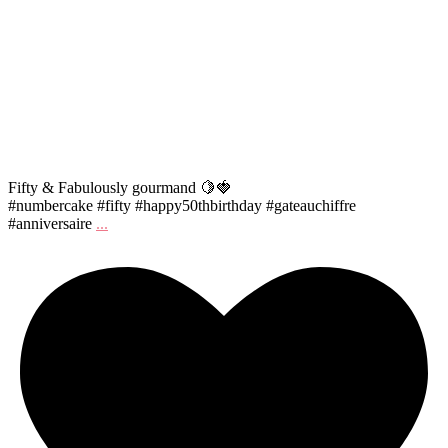
Fifty & Fabulously gourmand 🍋🍓
#numbercake #fifty #happy50thbirthday #gateauchiffre
#anniversaire
...