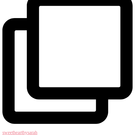
sweetheartbysarah