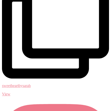
sweetheartbysarah
View