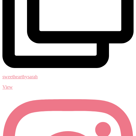
sweetheartbysarah
View