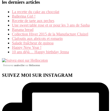
les derniers articles
La recette du cake au chocolat
Ballerina Girl !
Recette de tarte aux peches
Une sweet table rose et or pour les 3 ans de Sasha
Banana bread
Collection Hiver 2015 de la Manufacture Cluizel
Clafoutis aux abricots et romarin
Salade fraîcheur de quinoa
Happy New Year !
10 ans déjà… Happy birthday Jenna
Retrouvez
sarahwiller
sur
Hellocoton
SUIVEZ MOI SUR INSTAGRAM