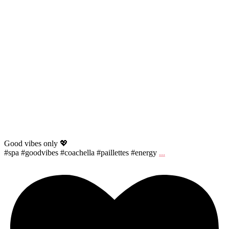
Good vibes only 💖
#spa #goodvibes #coachella #paillettes #energy
...