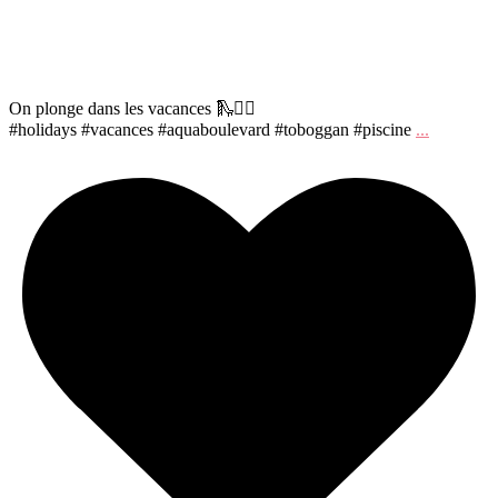
On plonge dans les vacances 🛝🏊‍♀️
#holidays #vacances #aquaboulevard #toboggan #piscine
...