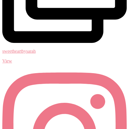
sweetheartbysarah
View