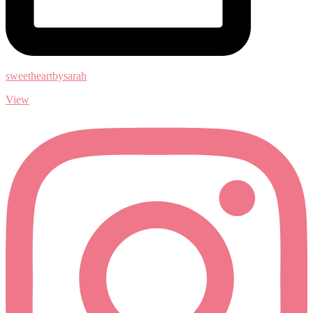
sweetheartbysarah
View