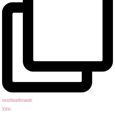
sweetheartbysarah
View