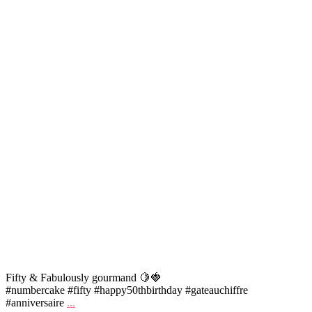
Fifty & Fabulously gourmand 🍋🍓
#numbercake #fifty #happy50thbirthday #gateauchiffre
#anniversaire
...