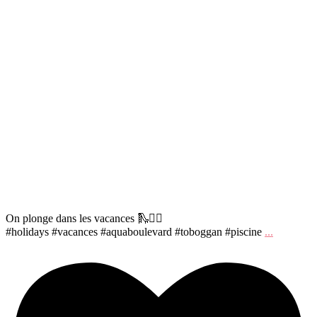
On plonge dans les vacances 🛝🏊‍♀️
#holidays #vacances #aquaboulevard #toboggan #piscine
...