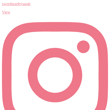
sweetheartbysarah
View