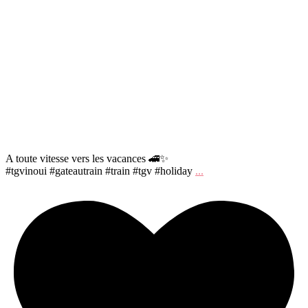
A toute vitesse vers les vacances 🚄✨
#tgvinoui #gateautrain #train #tgv #holiday
...