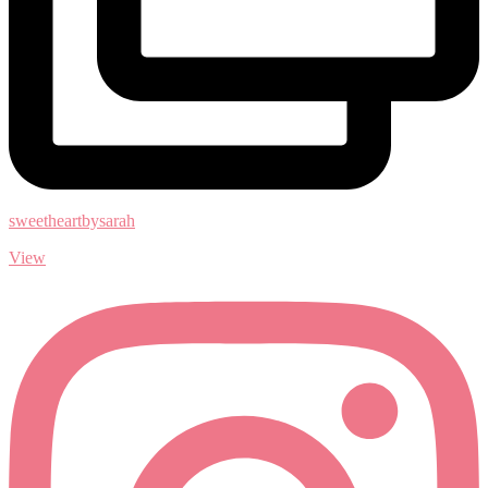
sweetheartbysarah
View