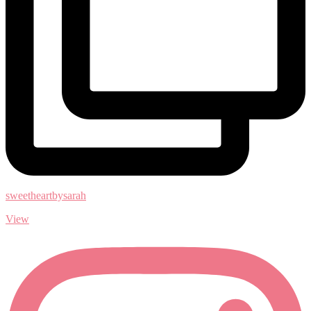
sweetheartbysarah
View