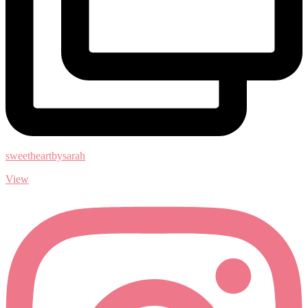
sweetheartbysarah
View