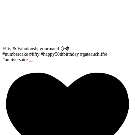
Fifty & Fabulously gourmand 🍋🍓
#numbercake #fifty #happy50thbirthday #gateauchiffre
#anniversaire
...