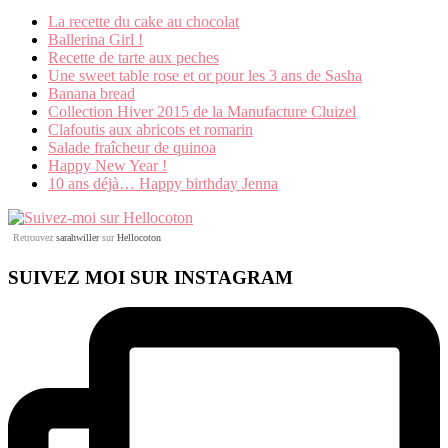
La recette du cake au chocolat
Ballerina Girl !
Recette de tarte aux peches
Une sweet table rose et or pour les 3 ans de Sasha
Banana bread
Collection Hiver 2015 de la Manufacture Cluizel
Clafoutis aux abricots et romarin
Salade fraîcheur de quinoa
Happy New Year !
10 ans déjà… Happy birthday Jenna
Retrouvez
sarahwiller
sur
Hellocoton
SUIVEZ MOI SUR INSTAGRAM