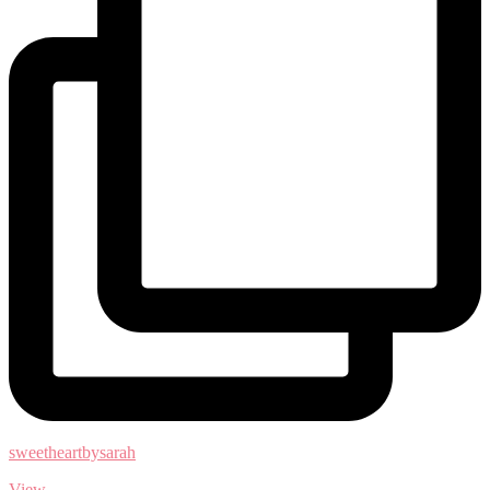
sweetheartbysarah
View