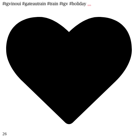
#tgvinoui #gateautrain #train #tgv #holiday
...
26