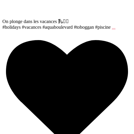
On plonge dans les vacances 🛝🏊‍♀️
#holidays #vacances #aquaboulevard #toboggan #piscine
...