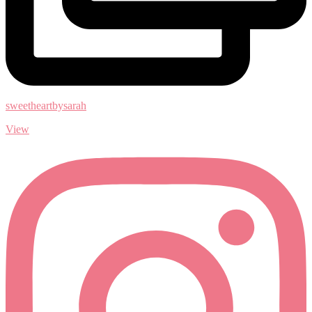
sweetheartbysarah
View