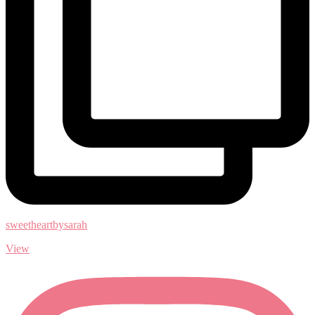
sweetheartbysarah
View