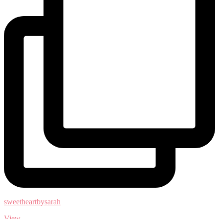
sweetheartbysarah
View