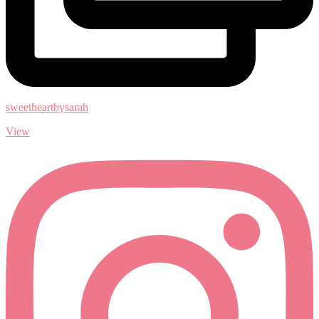
sweetheartbysarah
View