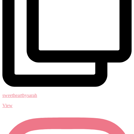
sweetheartbysarah
View