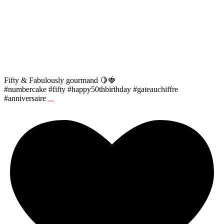
Fifty & Fabulously gourmand 🍋🍓
#numbercake #fifty #happy50thbirthday #gateauchiffre
#anniversaire
...