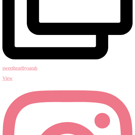
sweetheartbysarah
View