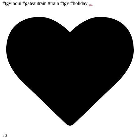
#tgvinoui #gateautrain #train #tgv #holiday
...
26