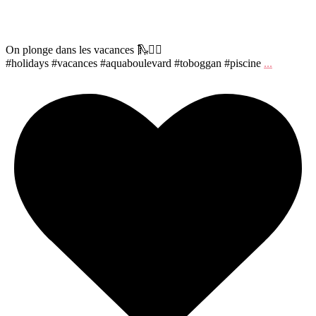
On plonge dans les vacances 🛝🏊‍♀️
#holidays #vacances #aquaboulevard #toboggan #piscine
...