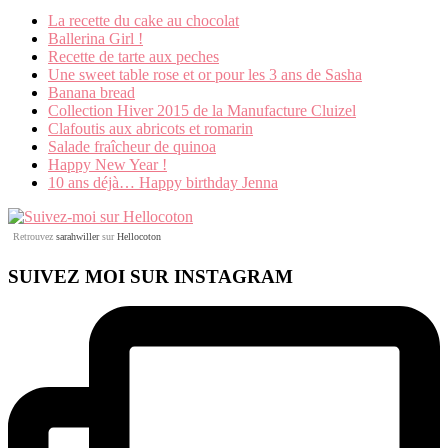
La recette du cake au chocolat
Ballerina Girl !
Recette de tarte aux peches
Une sweet table rose et or pour les 3 ans de Sasha
Banana bread
Collection Hiver 2015 de la Manufacture Cluizel
Clafoutis aux abricots et romarin
Salade fraîcheur de quinoa
Happy New Year !
10 ans déjà… Happy birthday Jenna
Retrouvez
sarahwiller
sur
Hellocoton
SUIVEZ MOI SUR INSTAGRAM