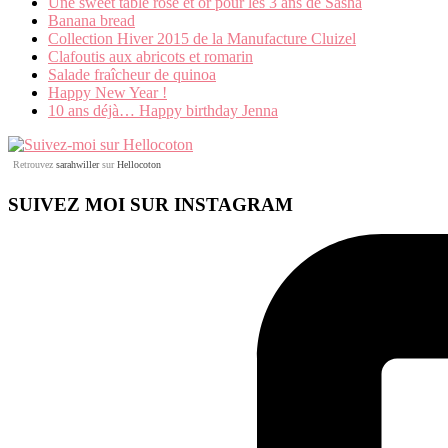
Une sweet table rose et or pour les 3 ans de Sasha
Banana bread
Collection Hiver 2015 de la Manufacture Cluizel
Clafoutis aux abricots et romarin
Salade fraîcheur de quinoa
Happy New Year !
10 ans déjà… Happy birthday Jenna
Retrouvez
sarahwiller
sur
Hellocoton
SUIVEZ MOI SUR INSTAGRAM