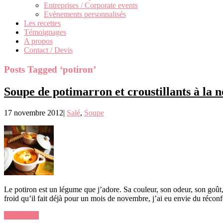
Entreprises / Corporate events
Evènements personnalisés
Les recettes
Témoignages
A propos
Contact / Devis
Posts Tagged ‘potiron’
Soupe de potimarron et croustillants à la n
17 novembre 2012
|
Salé
,
Soupe
Le potiron est un légume que j’adore. Sa couleur, son odeur, son goût,
froid qu’il fait déjà pour un mois de novembre, j’ai eu envie du réc
0 comment