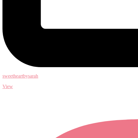
sweetheartbysarah
View