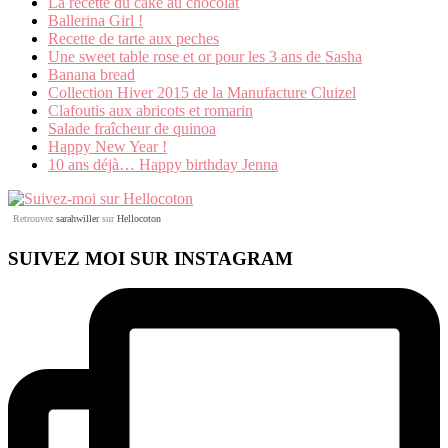
La recette du cake au chocolat
Ballerina Girl !
Recette de tarte aux peches
Une sweet table rose et or pour les 3 ans de Sasha
Banana bread
Collection Hiver 2015 de la Manufacture Cluizel
Clafoutis aux abricots et romarin
Salade fraîcheur de quinoa
Happy New Year !
10 ans déjà… Happy birthday Jenna
Retrouvez
sarahwiller
sur
Hellocoton
SUIVEZ MOI SUR INSTAGRAM