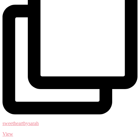
sweetheartbysarah
View