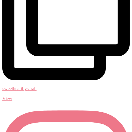
sweetheartbysarah
View