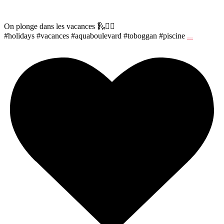
On plonge dans les vacances 🛝🏊‍♀️
#holidays #vacances #aquaboulevard #toboggan #piscine
...