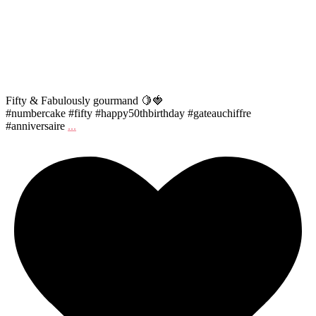
Fifty & Fabulously gourmand 🍋🍓
#numbercake #fifty #happy50thbirthday #gateauchiffre
#anniversaire
...