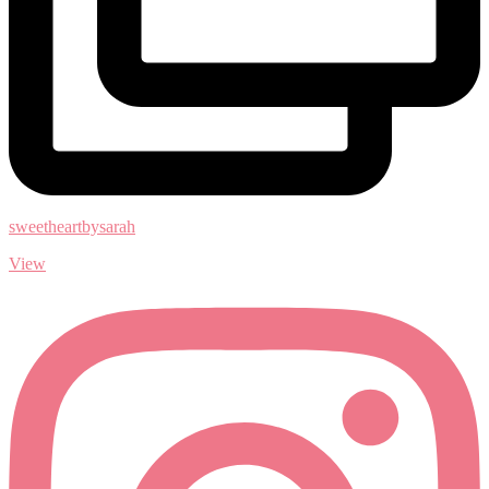
sweetheartbysarah
View