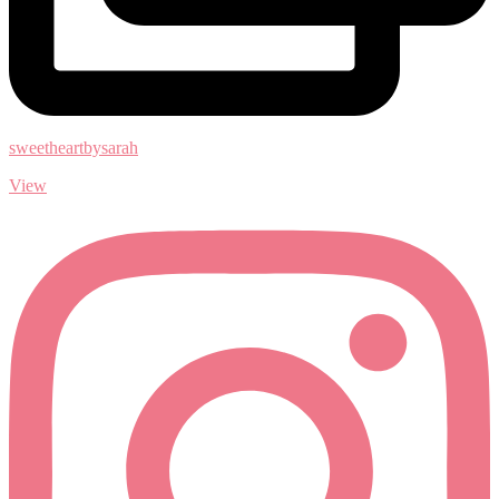
sweetheartbysarah
View