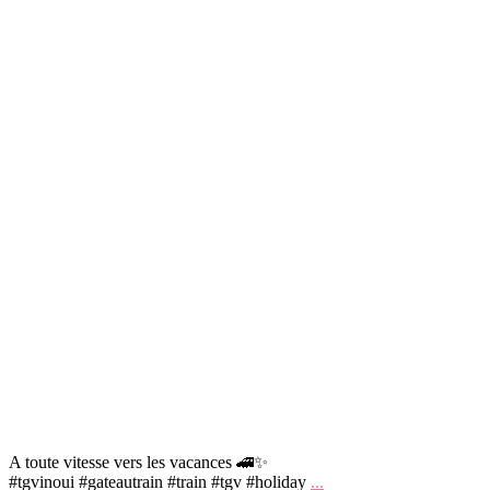
A toute vitesse vers les vacances 🚄✨
#tgvinoui #gateautrain #train #tgv #holiday
...