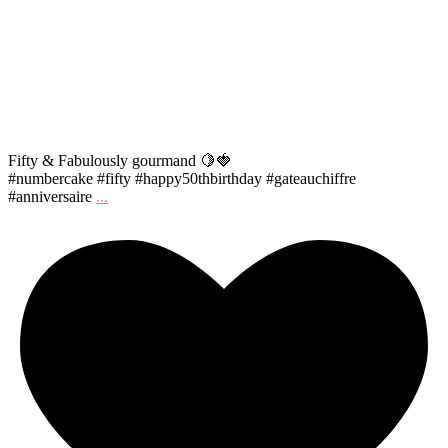
Fifty & Fabulously gourmand 🍋🍓
#numbercake #fifty #happy50thbirthday #gateauchiffre
#anniversaire
...