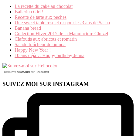
La recette du cake au chocolat
Ballerina Girl !
Recette de tarte aux peches
Une sweet table rose et or pour les 3 ans de Sasha
Banana bread
Collection Hiver 2015 de la Manufacture Cluizel
Clafoutis aux abricots et romarin
Salade fraîcheur de quinoa
Happy New Year !
10 ans déjà… Happy birthday Jenna
Retrouvez
sarahwiller
sur
Hellocoton
SUIVEZ MOI SUR INSTAGRAM