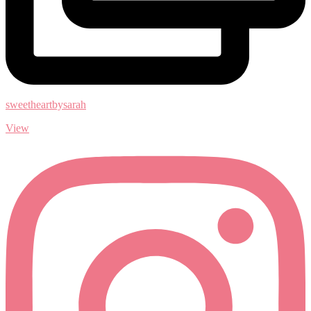
sweetheartbysarah
View