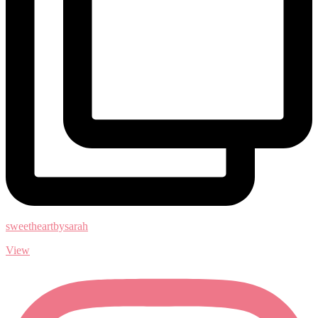
sweetheartbysarah
View