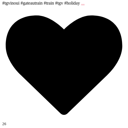
#tgvinoui #gateautrain #train #tgv #holiday
...
26