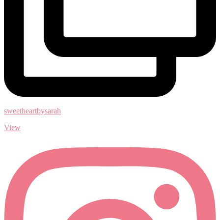
sweetheartbysarah
View