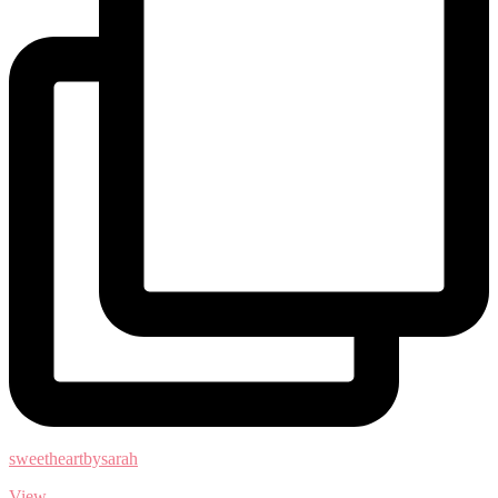
sweetheartbysarah
View