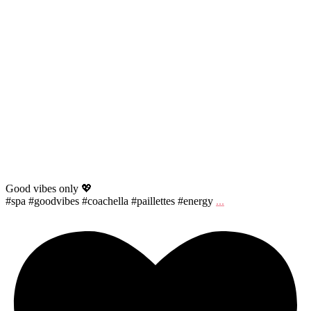
Good vibes only 💖
#spa #goodvibes #coachella #paillettes #energy
...