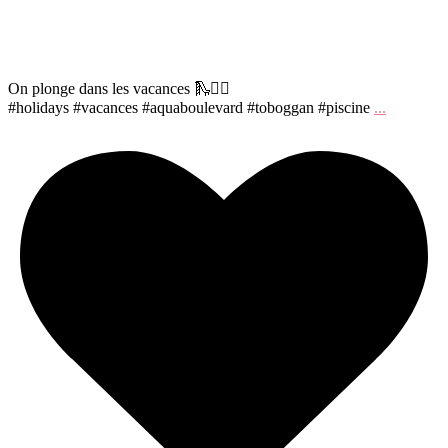
On plonge dans les vacances 🛝🏊‍♀️
#holidays #vacances #aquaboulevard #toboggan #piscine
...