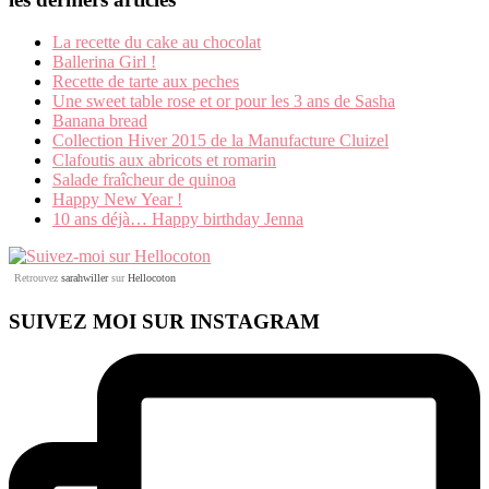
La recette du cake au chocolat
Ballerina Girl !
Recette de tarte aux peches
Une sweet table rose et or pour les 3 ans de Sasha
Banana bread
Collection Hiver 2015 de la Manufacture Cluizel
Clafoutis aux abricots et romarin
Salade fraîcheur de quinoa
Happy New Year !
10 ans déjà… Happy birthday Jenna
Retrouvez
sarahwiller
sur
Hellocoton
SUIVEZ MOI SUR INSTAGRAM