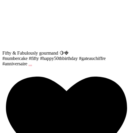
Fifty & Fabulously gourmand 🍋🍓
#numbercake #fifty #happy50thbirthday #gateauchiffre
#anniversaire
...