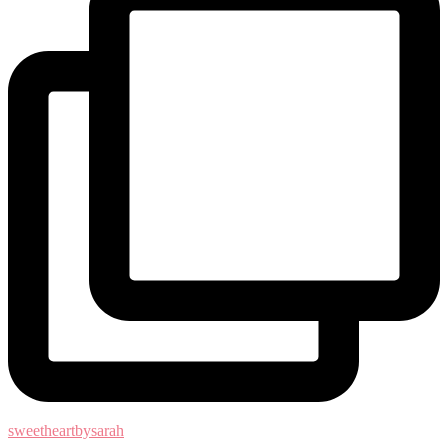
sweetheartbysarah