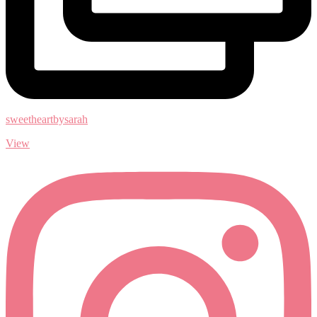
sweetheartbysarah
View