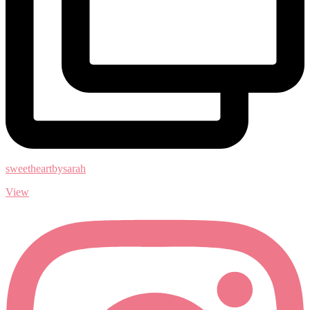
sweetheartbysarah
View