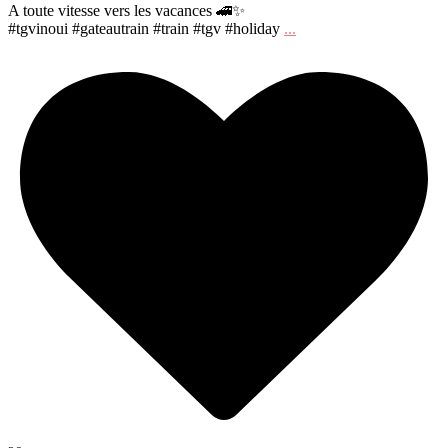
A toute vitesse vers les vacances 🚄✨
#tgvinoui #gateautrain #train #tgv #holiday
...