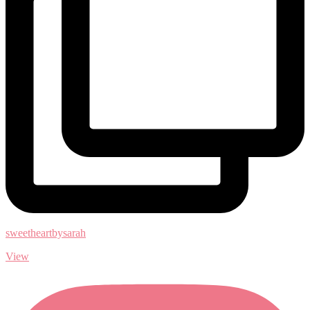
sweetheartbysarah
View