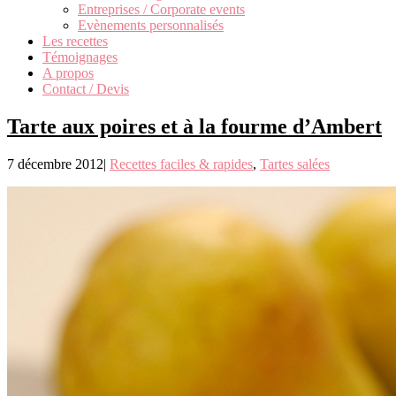
Entreprises / Corporate events
Evènements personnalisés
Les recettes
Témoignages
A propos
Contact / Devis
Tarte aux poires et à la fourme d’Ambert
7 décembre 2012
|
Recettes faciles & rapides
,
Tartes salées