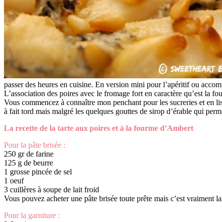
passer des heures en cuisine. En version mini pour l’apéritif ou acco
L’association des poires avec le fromage fort en caractère qu’est la f
Vous commencez à connaître mon penchant pour les sucreries et en lis
à fait tord mais malgré les quelques gouttes de sirop d’érable qui perme
La recette de la tarte aux poires et à la fourme d’Ambert
Pour la pâte brisée :
250 gr de farine
125 g de beurre
1 grosse pincée de sel
1 oeuf
3 cuillères à soupe de lait froid
Vous pouvez acheter une pâte brisée toute prête mais c’est vraiment la 
Pour la garniture :