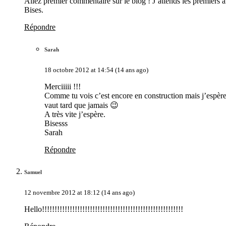
Allez premier commentaire sur le blog ! J’attends les premiers a
Bises.
Répondre
Sarah
18 octobre 2012 at 14:54 (14 ans ago)
Merciiiii !!!
Comme tu vois c’est encore en construction mais j’espère me
vaut tard que jamais 😉
A très vite j’espère.
Bisesss
Sarah
Répondre
Samuel
12 novembre 2012 at 18:12 (14 ans ago)
Hello!!!!!!!!!!!!!!!!!!!!!!!!!!!!!!!!!!!!!!!!!!!!!!!!!!!!!!!!